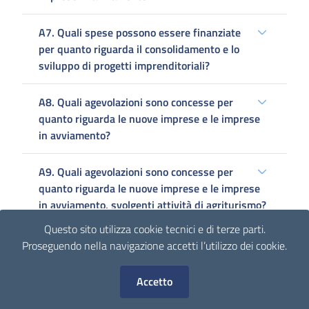
A7. Quali spese possono essere finanziate
per quanto riguarda il consolidamento e lo
sviluppo di progetti imprenditoriali?
A8. Quali agevolazioni sono concesse per
quanto riguarda le nuove imprese e le imprese
in avviamento?
A9. Quali agevolazioni sono concesse per
quanto riguarda le nuove imprese e le imprese
in avviamento, svolgenti attività di agriturismo?
Questo sito utilizza cookie tecnici e di terze parti.
A10. Quali agevolazioni sono concesse per
Proseguendo nella navigazione accetti l’utilizzo dei cookie.
quanto riguarda il consolidamento e lo sviluppo
di progetti imprenditoriali?
i cookies
Accetto